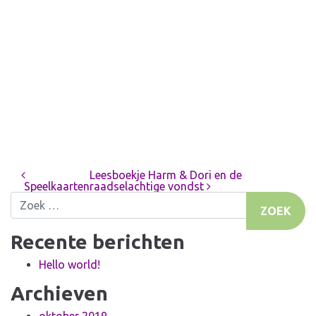
Leesboekje Harm & Dori en de
Bericht navigatie
Speelkaarten
raadselachtige vondst
Zoek naar:
Recente berichten
Hello world!
Archieven
oktober 2019