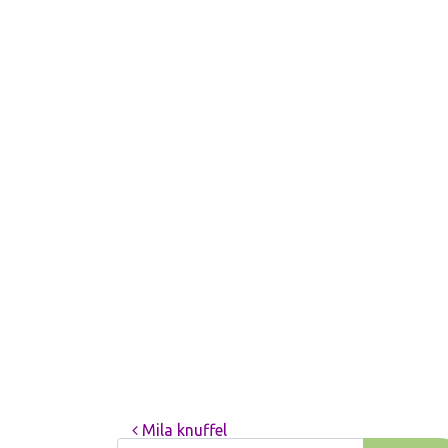
Mila knuffel
Bericht navigati
Zoek naar: