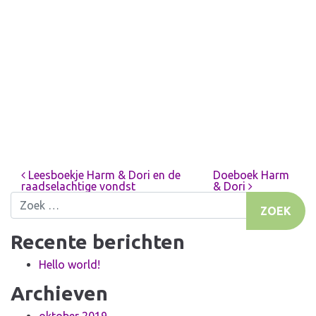
Leesboekje Harm & Dori en de
Doeboek Harm
Bericht navigatie
raadselachtige vondst
& Dori
Zoek naar:
Recente berichten
Hello world!
Archieven
oktober 2019